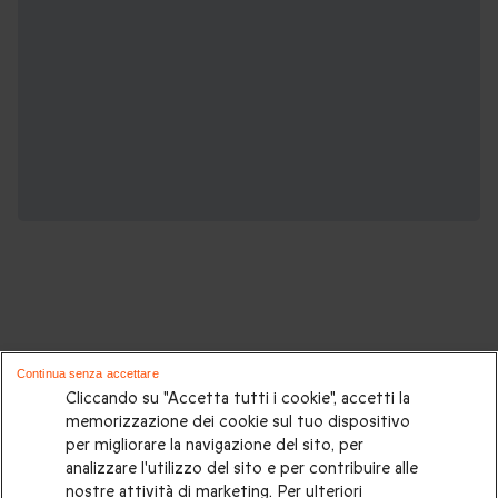
Potrebbero piacerti anche questi cofanetti
Continua senza accettare
regalo:
Cliccando su "Accetta tutti i cookie", accetti la
memorizzazione dei cookie sul tuo dispositivo
per migliorare la navigazione del sito, per
Cosa regalare?
|
Idee regalo originali
|
Perchè regalare una
analizzare l'utilizzo del sito e per contribuire alle
gift card
|
Buono regalo
|
Regali di compleanno
|
Idee regalo
nostre attività di marketing. Per ulteriori