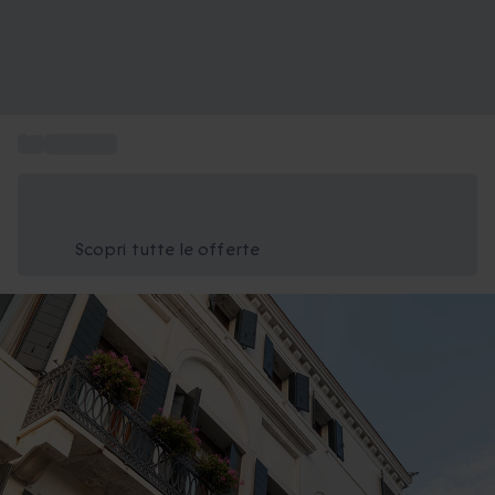
...
Soggiorni
Risparmia il 15% oggi
Usa il codice ESTATE nel carrello
Scopri tutte le offerte