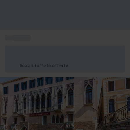
...
Soggiorni
Risparmia il 15% oggi
Usa il codice ESTATE nel carrello
Scopri tutte le offerte