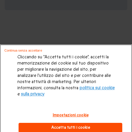
Potrebbero piacerti anche questi cofanetti
Continua senza accettare
regalo:
Cliccando su "Accetta tutti i cookie", accetti la
memorizzazione dei cookie sul tuo dispositivo
per migliorare la navigazione del sito, per
Cosa regalare?
|
Idee regalo originali
|
Perchè regalare una
analizzare l'utilizzo del sito e per contribuire alle
gift card
|
Buono regalo
|
Regali di compleanno
|
Idee regalo
nostre attività di marketing. Per ulteriori
informazioni, consulta la nostra
politica sui cookie
per la coppia
|
Regalo per matrimonio
|
Regalo anniversario
e
sulla privacy
di matrimonio
|
Regali per lei
|
Regali per lui
|
Regalo San
Valentino
|
Weekend romantico
|
Volo in mongolfiera
|
Impostazioni cookie
Cofanetti regalo gourmet
|
Pacchetti Spa e Terme
|
Tempo
Accetta tutti i cookie
libero
|
Esperienze insolite
|
Regali di Natale