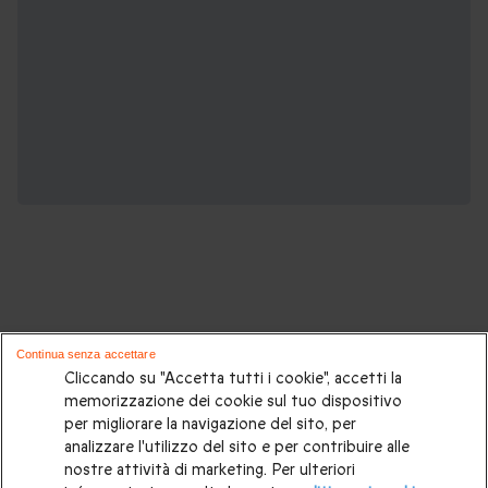
Potrebbero piacerti anche questi cofanetti
Continua senza accettare
regalo:
Cliccando su "Accetta tutti i cookie", accetti la
memorizzazione dei cookie sul tuo dispositivo
per migliorare la navigazione del sito, per
Cosa regalare?
|
Idee regalo originali
|
Perchè regalare una
analizzare l'utilizzo del sito e per contribuire alle
gift card
|
Buono regalo
|
Regali di compleanno
|
Idee regalo
nostre attività di marketing. Per ulteriori