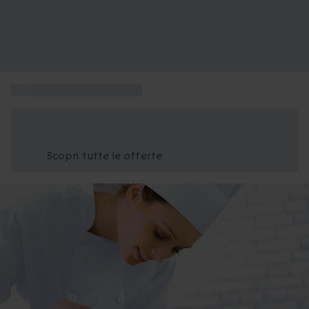
...
Vacanze gastronomiche
Risparmia il 15% oggi
Usa il codice ESTATE nel carrello
Scopri tutte le offerte