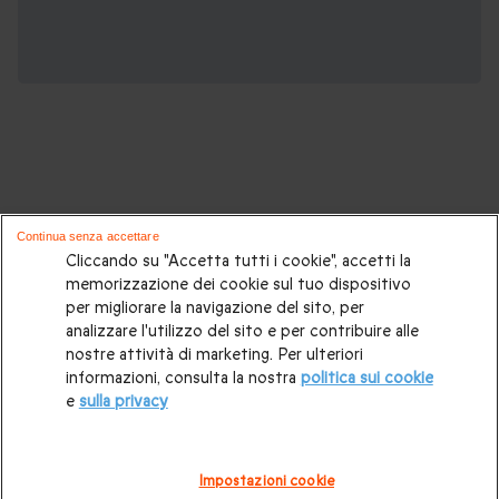
Potrebbero piacerti anche questi cofanetti
Continua senza accettare
regalo:
Cliccando su "Accetta tutti i cookie", accetti la
memorizzazione dei cookie sul tuo dispositivo
per migliorare la navigazione del sito, per
Cosa regalare?
|
Idee regalo originali
|
Perchè regalare una
analizzare l'utilizzo del sito e per contribuire alle
gift card
|
Buono regalo
|
Regali di compleanno
|
Idee regalo
nostre attività di marketing. Per ulteriori
informazioni, consulta la nostra
politica sui cookie
per la coppia
|
Regalo per matrimonio
|
Regalo anniversario
e
sulla privacy
di matrimonio
|
Regali per lei
|
Regali per lui
|
Regalo San
Valentino
|
Weekend romantico
|
Volo in mongolfiera
|
Impostazioni cookie
Cofanetti regalo gourmet
|
Pacchetti Spa e Terme
|
Tempo