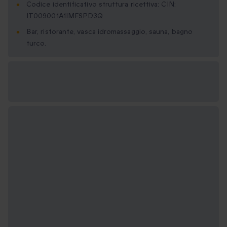
Codice identificativo struttura ricettiva: CIN:
IT009001A1IMFSPD3Q
Bar, ristorante, vasca idromassaggio, sauna, bagno
turco.
Formati regalo
disponibili