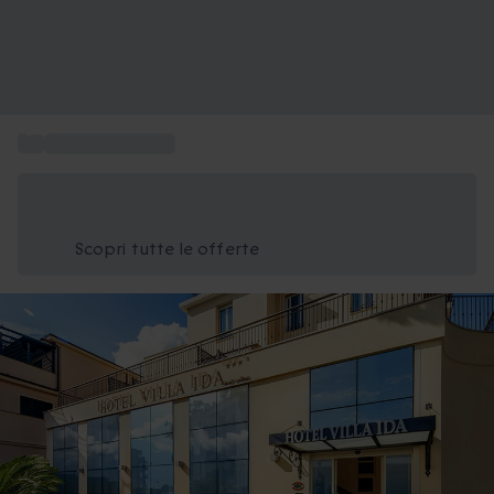
...
Weekend per due
Risparmia il 15% oggi
Usa il codice ESTATE nel carrello
Scopri tutte le offerte