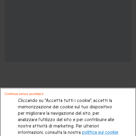
Continua senza accettare
Potrebbero piacerti anche queste
Cliccando su "Accetta tutti i cookie", accetti la
memorizzazione dei cookie sul tuo dispositivo
esperienze romantiche:
per migliorare la navigazione del sito, per
analizzare l'utilizzo del sito e per contribuire alle
Weekend romantico
|
Cosa fare per San Valentino 2026?
|
nostre attività di marketing. Per ulteriori
informazioni, consulta la nostra
politica sui cookie
Dove andare a San Valentino?
|
Gift card
|
Soggiorni di 2