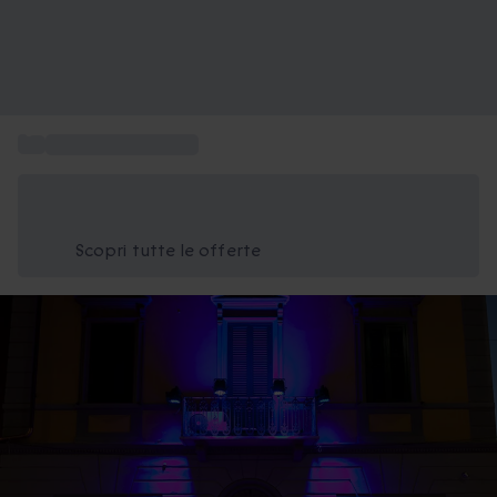
...
Weekend in Toscana
Risparmia il 15% oggi
Usa il codice ESTATE nel carrello
Scopri tutte le offerte