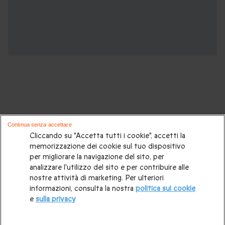
Potrebbero piacerti anche questi cofanetti
Continua senza accettare
regalo:
Cliccando su "Accetta tutti i cookie", accetti la
memorizzazione dei cookie sul tuo dispositivo
per migliorare la navigazione del sito, per
Cosa regalare?
|
Idee regalo originali
|
Perchè regalare una
analizzare l'utilizzo del sito e per contribuire alle
gift card
|
Buono regalo
|
Regali di compleanno
|
Idee regalo
nostre attività di marketing. Per ulteriori
informazioni, consulta la nostra
politica sui cookie
per la coppia
|
Regalo per matrimonio
|
Regalo anniversario
e
sulla privacy
di matrimonio
|
Regali per lei
|
Regali per lui
|
Regalo San