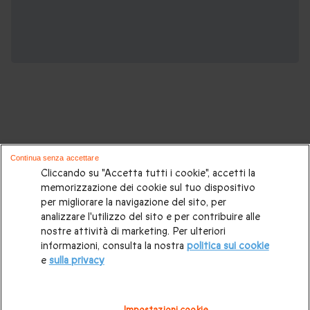
Potrebbero piacerti anche questi cofanetti
Continua senza accettare
regalo:
Cliccando su "Accetta tutti i cookie", accetti la
memorizzazione dei cookie sul tuo dispositivo
per migliorare la navigazione del sito, per
Cosa regalare?
|
Idee regalo originali
|
Perchè regalare una
analizzare l'utilizzo del sito e per contribuire alle
gift card
|
Buono regalo
|
Regali di compleanno
|
Idee regalo
nostre attività di marketing. Per ulteriori
informazioni, consulta la nostra
politica sui cookie
per la coppia
|
Regalo per matrimonio
|
Regalo anniversario
e
sulla privacy
di matrimonio
|
Regali per lei
|
Regali per lui
|
Regalo San
Valentino
|
Weekend romantico
|
Volo in mongolfiera
|