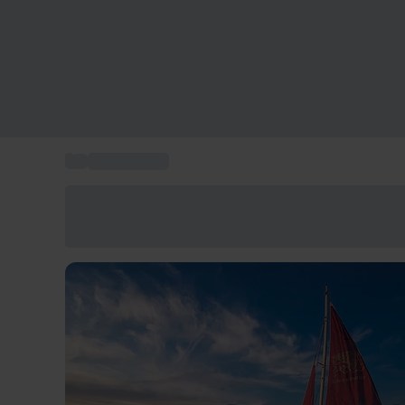
...
Tour in barca
Risparmia il 15% oggi
Usa il codice ESTATE nel carrello