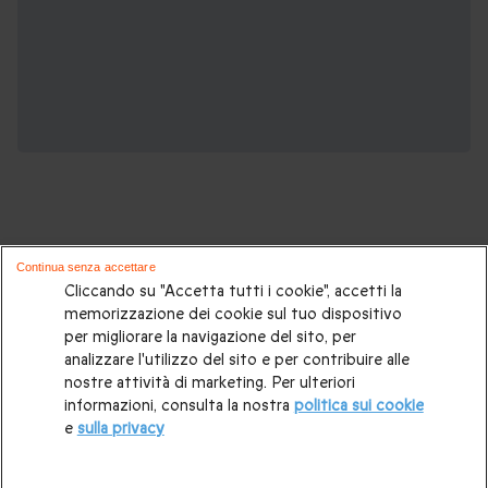
Continua senza accettare
Se ti piace questo tour, potrebbe
Cliccando su "Accetta tutti i cookie", accetti la
memorizzazione dei cookie sul tuo dispositivo
interessarti anche:
per migliorare la navigazione del sito, per
analizzare l'utilizzo del sito e per contribuire alle
Idee regalo originali
|
Regalo festa del papà
|
Regalo per un
nostre attività di marketing. Per ulteriori
informazioni, consulta la nostra
politica sui cookie
neo papà
|
Regali di Natale
|
Regali di Natale per lui
|
Regali di
e
sulla privacy
Natale per lei
|
Regalo di compleanno per papà
|
Regalo di
compleanno per mamma
|
Idee regalo per la coppia
|
Idee