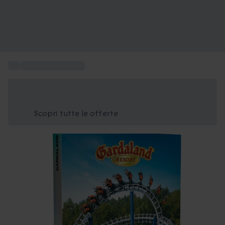
...
Biglietti Gardaland
Risparmia il 15% oggi
Usa il codice ESTATE nel carrello
Scopri tutte le offerte