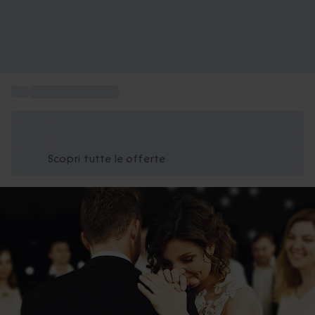
...
Regalo matrimonio
Risparmia il 15% oggi
Usa il codice ESTATE nel carrello
Scopri tutte le offerte