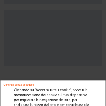
Continua senza accettare
Cliccando su "Accetta tutti i cookie", accetti la
memorizzazione dei cookie sul tuo dispositivo
Potrebbero piacerti anche:
per migliorare la navigazione del sito, per
analizzare l'utilizzo del sito e per contribuire alle