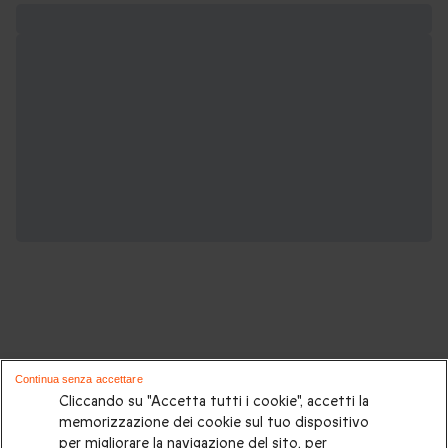
Potrebbero piacerti anche questi cofanetti
Continua senza accettare
regalo:
Cliccando su "Accetta tutti i cookie", accetti la
memorizzazione dei cookie sul tuo dispositivo
per migliorare la navigazione del sito, per