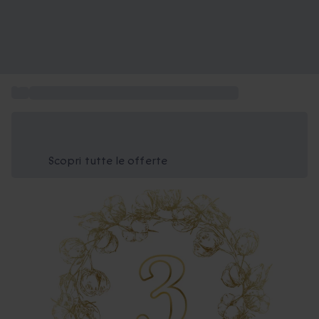
...
Idee regalo per l'anniversario di matrimonio
Risparmia il 15% oggi
Usa il codice ESTATE nel carrello
Scopri tutte le offerte