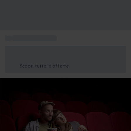
...
Biglietti cinema regalo
Risparmia il 15% oggi
Usa il codice ESTATE nel carrello
Scopri tutte le offerte