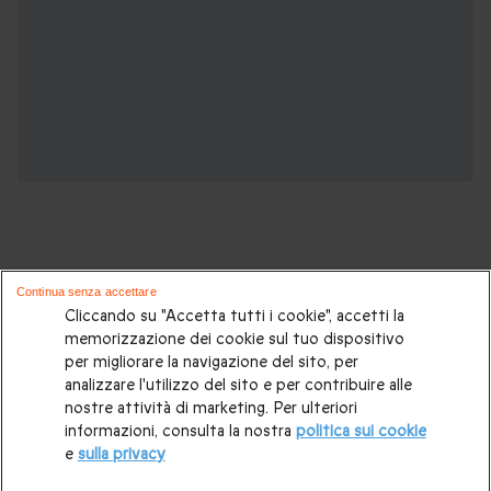
Continua senza accettare
Cliccando su "Accetta tutti i cookie", accetti la
Sei un appassionato di cinema?
memorizzazione dei cookie sul tuo dispositivo
Potrebbero interessarti anche queste
per migliorare la navigazione del sito, per
esperienze spettacolari:
analizzare l'utilizzo del sito e per contribuire alle
nostre attività di marketing. Per ulteriori
informazioni, consulta la nostra
politica sui cookie
Biglietti cinema
|
Regali di Natale
|
Regali di Natale per lui
|
e
sulla privacy
Regali di Natale per lei
|
Regalo di compleanno per papà
|