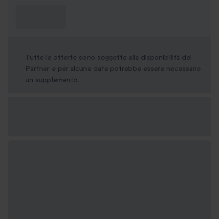
Cosa devo
sapere?
Tutte le offerte sono soggette alla disponibilità dei
Partner e per alcune date potrebbe essere necessario
un supplemento.
Formati regalo
disponibili