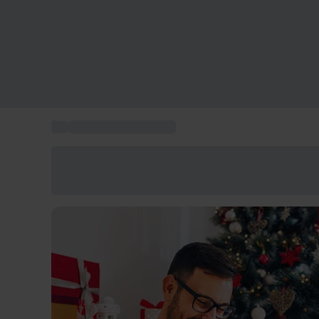
...
Regalo fratello natale
Risparmia il 15% oggi
Usa il codice ESTATE nel carrello