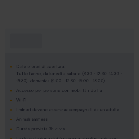
Cosa devo
sapere?
Date e orari di apertura:
Tutto l’anno, da lunedì a sabato (8:30 - 12:30, 14:30 -
19:30), domenica (9:00 - 12:30, 15:00 - 18:00)
Accesso per persone con mobilità ridotta
Wi-Fi
I minori devono essere accompagnati da un adulto
Animali ammessi
Durata prevista 3h circa
La degustazione vini è riservata ai soli maggiorenni