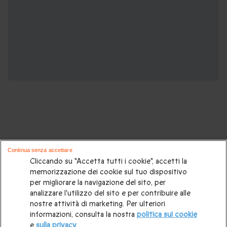
Potrebbero piacerti anche questi cofanetti
Continua senza accettare
regalo:
Cliccando su "Accetta tutti i cookie", accetti la
memorizzazione dei cookie sul tuo dispositivo
per migliorare la navigazione del sito, per
Cosa regalare?
|
Idee regalo originali
|
Perchè regalare una
analizzare l'utilizzo del sito e per contribuire alle
gift card
|
Buono regalo
|
Regali di compleanno
|
Idee regalo
nostre attività di marketing. Per ulteriori
informazioni, consulta la nostra
politica sui cookie
per la coppia
|
Regalo per matrimonio
|
Regalo anniversario
e
sulla privacy