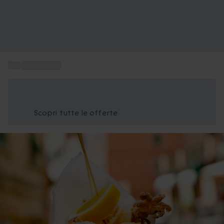
...
Street food
Risparmia il 15% oggi
Usa il codice ESTATE nel carrello
Scopri tutte le offerte