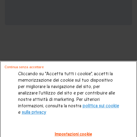
Potrebbero piacerti anche questi cofanetti
Continua senza accettare
regalo:
Cliccando su "Accetta tutti i cookie", accetti la
memorizzazione dei cookie sul tuo dispositivo
per migliorare la navigazione del sito, per
Cosa regalare?
|
Idee regalo originali
|
Perchè regalare una
analizzare l'utilizzo del sito e per contribuire alle
gift card
|
Buono regalo
|
Regali di compleanno
|
Idee regalo
nostre attività di marketing. Per ulteriori
informazioni, consulta la nostra
politica sui cookie
per la coppia
|
Regalo per matrimonio
|
Regalo anniversario
e
sulla privacy
di matrimonio
|
Regali per lei
|
Regali per lui
|
Regalo San
Valentino
|
Weekend romantico
|
Volo in mongolfiera
|
Impostazioni cookie