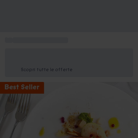
...
Regalare una cena stellata
Risparmia il 15% oggi
Usa il codice ESTATE nel carrello
Scopri tutte le offerte