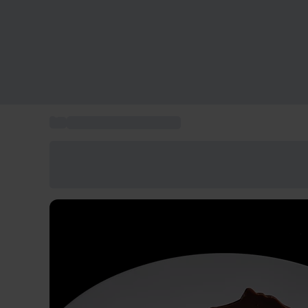
...
Cena ristorante stellato
Risparmia il 15% oggi
Usa il codice ESTATE nel carrello