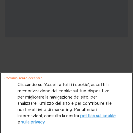
Potrebbero piacerti anche questi cofanetti
Continua senza accettare
regalo:
Cliccando su "Accetta tutti i cookie", accetti la
memorizzazione dei cookie sul tuo dispositivo
per migliorare la navigazione del sito, per
Cosa regalare?
|
Idee regalo originali
|
Perchè regalare una
analizzare l'utilizzo del sito e per contribuire alle
gift card
|
Buono regalo
|
Regali di compleanno
|
Idee regalo
nostre attività di marketing. Per ulteriori
informazioni, consulta la nostra
politica sui cookie
per la coppia
|
Regalo per matrimonio
|
Regalo anniversario
e
sulla privacy
di matrimonio
|
Regali per lei
|
Regali per lui
|
Regalo San