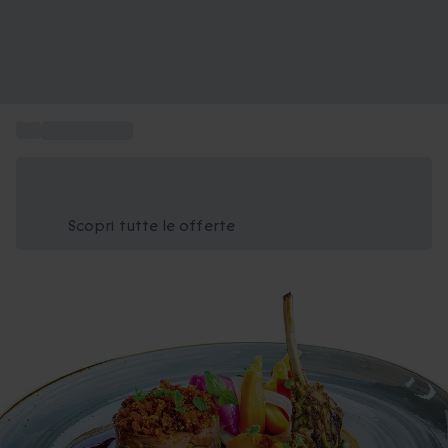
...
Cene stellate
Risparmia il 15% oggi
Usa il codice ESTATE nel carrello
Scopri tutte le offerte