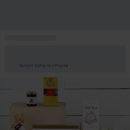
...
Idee regalo a domicilio
Risparmia il 15% oggi
Usa il codice ESTATE nel carrello
Scopri tutte le offerte