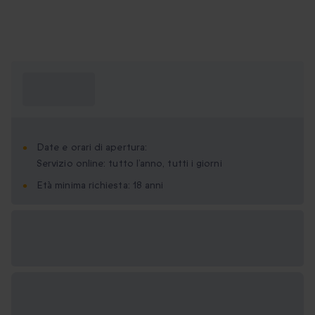
Cosa devo
sapere?
Date e orari di apertura:
Servizio online: tutto l’anno, tutti i giorni
Età minima richiesta: 18 anni
Formati regalo
disponibili