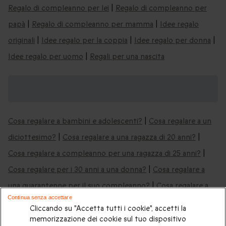
Regalo di compleanno per lei
|
Regalo di compleanno per
papà
|
Regalo di compleanno per mamma
|
Idee regalo
originali
|
Idee regalo per la coppia
|
Idee regalo per donna
|
Idee regalo per uomo
|
Regali per una nascita
I migliori regali di compleanno per ogni
età:
Cosa regalare a bambini e adolescenti?
|
Cosa regalare a un
diciottesimo?
|
Cosa regalare a una ragazza di 20 anni?
|
Cosa regalare a compleanno per una ragazza di 25 anni?
|
Cosa regalare per i 30 anni a una donna?
|
Cosa regalare a
una quarantenne per il suo compleanno?
|
Cosa regalare a
Continua senza accettare
una donna di 50 anni?
|
Cosa regalare a una donna per i 60
Cliccando su "Accetta tutti i cookie", accetti la
anni?
|
Cosa regalare a una settantenne?
|
Cosa regalare a
memorizzazione dei cookie sul tuo dispositivo