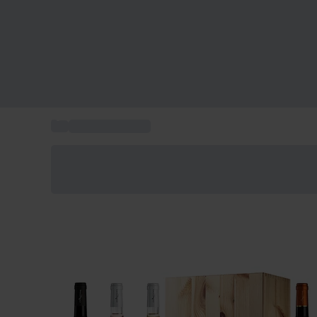
...
Regali a domicilio
Risparmia il 15% oggi
Usa il codice ESTATE nel carrello