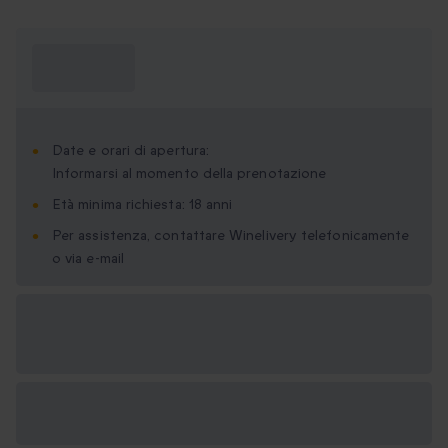
Cosa devo
sapere?
Date e orari di apertura:
Informarsi al momento della prenotazione
Età minima richiesta: 18 anni
Per assistenza, contattare Winelivery telefonicamente
o via e-mail
Formati regalo
disponibili