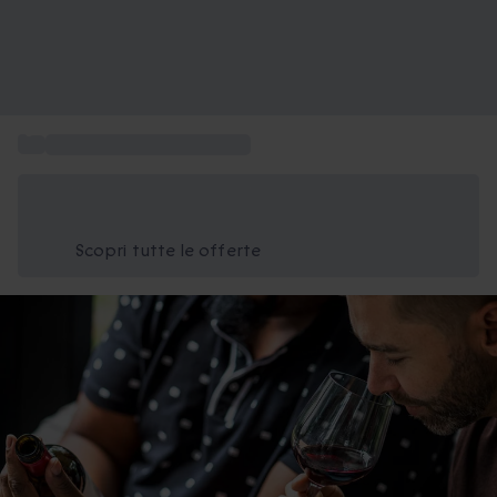
...
Consegna regali a domicilio
Risparmia il 15% oggi
Usa il codice ESTATE nel carrello
Scopri tutte le offerte