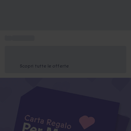
...
Idee regalo
Risparmia il 15% oggi
Usa il codice ESTATE nel carrello
Scopri tutte le offerte