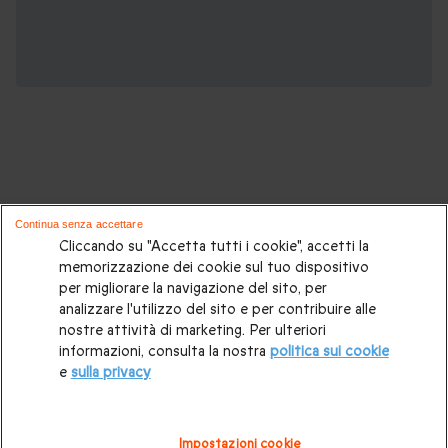
Potrebbero piacerti anche questi cofanetti
Continua senza accettare
regalo:
Cliccando su "Accetta tutti i cookie", accetti la
memorizzazione dei cookie sul tuo dispositivo
per migliorare la navigazione del sito, per
Cosa regalare?
|
Idee regalo originali
|
Perchè regalare una
analizzare l'utilizzo del sito e per contribuire alle
gift card
|
Buono regalo
|
Regali di compleanno
|
Idee regalo
nostre attività di marketing. Per ulteriori
informazioni, consulta la nostra
politica sui cookie
per la coppia
|
Regalo per matrimonio
|
Regalo anniversario
e
sulla privacy
di matrimonio
|
Regali per lei
|
Regali per lui
|
Regalo San
Valentino
|
Weekend romantico
|
Volo in mongolfiera
|
Impostazioni cookie