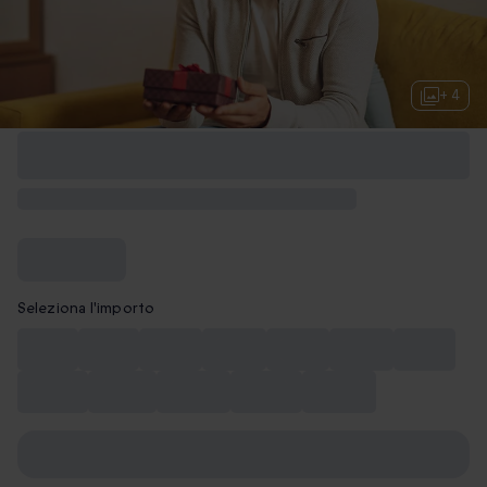
+ 4
Seleziona l'importo
10 €
15 €
20 €
30 €
40 €
50 €
75 €
100 €
150 €
200 €
250 €
300 €