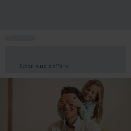
...
Idee regalo
Risparmia il 15% oggi
Usa il codice ESTATE nel carrello
Scopri tutte le offerte