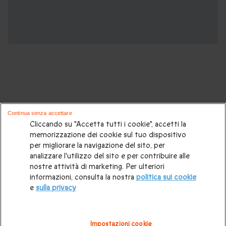
Potrebbero piacerti anche questi cofanetti
Continua senza accettare
regalo:
Cliccando su "Accetta tutti i cookie", accetti la
memorizzazione dei cookie sul tuo dispositivo
per migliorare la navigazione del sito, per
Cosa regalare?
|
Idee regalo originali
|
Perchè regalare una
analizzare l'utilizzo del sito e per contribuire alle
gift card
|
Buono regalo
|
Regali di compleanno
|
Idee regalo
nostre attività di marketing. Per ulteriori
informazioni, consulta la nostra
politica sui cookie
per la coppia
|
Regalo per matrimonio
|
Regalo anniversario
e
sulla privacy
di matrimonio
|
Regali per lei
|
Regali per lui
|
Regalo San
Valentino
|
Weekend romantico
|
Volo in mongolfiera
|
Impostazioni cookie