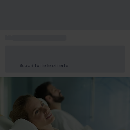
...
Cofanetti regalo Benessere
Risparmia il 15% oggi
Usa il codice ESTATE nel carrello
Scopri tutte le offerte