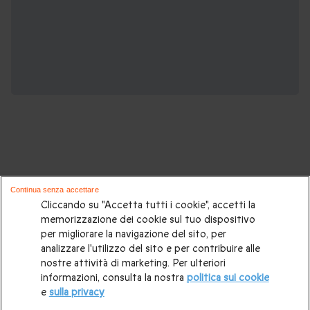
Potrebbero piacerti anche questi cofanetti
Continua senza accettare
regalo:
Cliccando su "Accetta tutti i cookie", accetti la
memorizzazione dei cookie sul tuo dispositivo
per migliorare la navigazione del sito, per
Cosa regalare?
|
Idee regalo originali
|
Perchè regalare una
analizzare l'utilizzo del sito e per contribuire alle
gift card
|
Buono regalo
|
Regali di compleanno
|
Idee regalo
nostre attività di marketing. Per ulteriori
informazioni, consulta la nostra
politica sui cookie
per la coppia
|
Regalo per matrimonio
|
Regalo anniversario
e
sulla privacy
di matrimonio
|
Regali per lei
|
Regali per lui
|
Regalo San