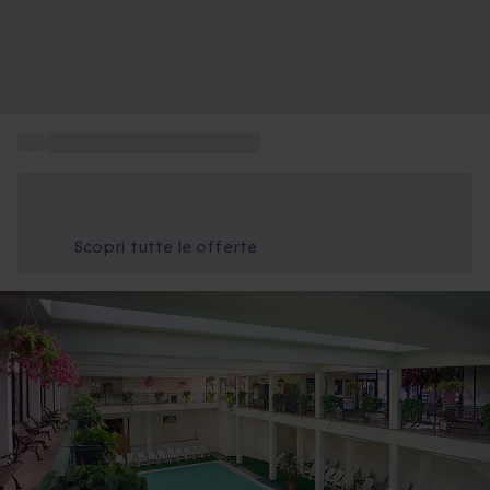
...
Pacchetti regalo spa per due
Risparmia il 15% oggi
Usa il codice ESTATE nel carrello
Scopri tutte le offerte