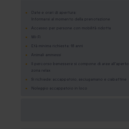
Date e orari di apertura:
Informarsi al momento della prenotazione
Accesso per persone con mobilità ridotta
Wi-Fi
Età minima richiesta: 18 anni
Animali ammessi
Il percorso benessere si compone di aree all'apert
zona relax
Si richiede: accappatoio, asciugamano e ciabattine
Noleggio accappatoio in loco
Formati regalo
disponibili