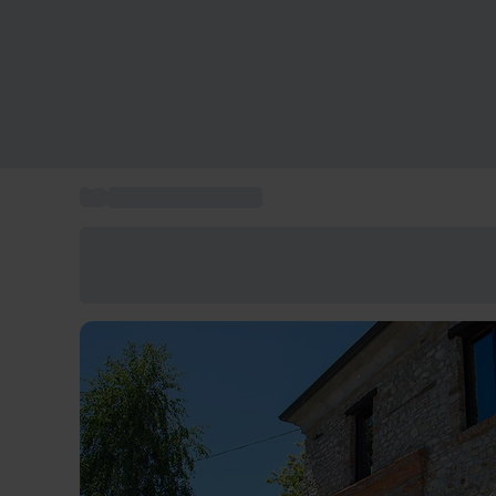
...
Pacchetti benessere
Risparmia il 15% oggi
Usa il codice ESTATE nel carrello