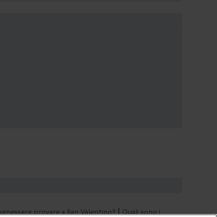
benessere provare a San Valentino?
|
Quali sono i