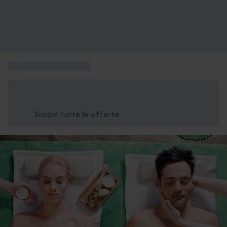
...
Esperienze a Firenze
Risparmia il 15% oggi
Usa il codice ESTATE nel carrello
Scopri tutte le offerte