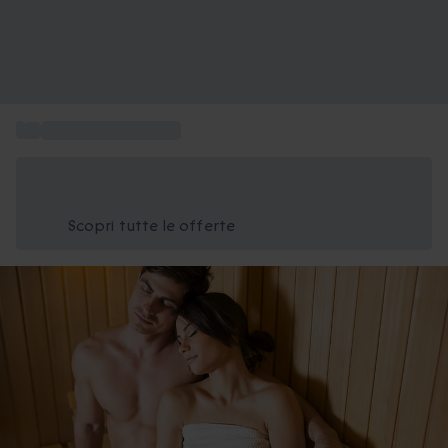
...
Cofanetti benessere
Risparmia il 15% oggi
Usa il codice ESTATE nel carrello
Scopri tutte le offerte