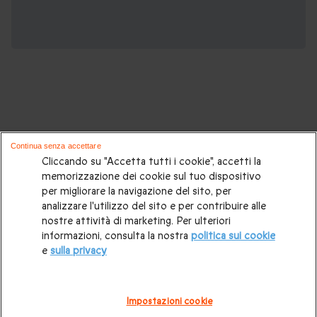
Potrebbero piacerti anche questi cofanetti
Continua senza accettare
regalo:
Cliccando su "Accetta tutti i cookie", accetti la
memorizzazione dei cookie sul tuo dispositivo
per migliorare la navigazione del sito, per
Cosa regalare?
|
Idee regalo originali
|
Perchè regalare una
analizzare l'utilizzo del sito e per contribuire alle
gift card
|
Buono regalo
|
Regali di compleanno
|
Idee regalo
nostre attività di marketing. Per ulteriori
informazioni, consulta la nostra
politica sui cookie
per la coppia
|
Regalo per matrimonio
|
Regalo anniversario
e
sulla privacy
di matrimonio
|
Regali per lei
|
Regali per lui
|
Regalo San
Valentino
|
Weekend romantico
|
Volo in mongolfiera
|
Impostazioni cookie
Cofanetti regalo gourmet
|
Pacchetti Spa e Terme
|
Tempo