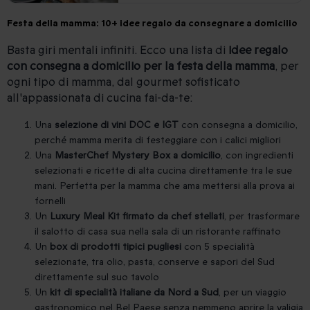
Festa della mamma: 10+ idee regalo da consegnare a domicilio
Basta giri mentali infiniti. Ecco una lista di
idee regalo
con consegna a domicilio per la festa della mamma
, per
ogni tipo di mamma, dal gourmet sofisticato
all'appassionata di cucina fai-da-te:
Una
selezione di vini DOC e IGT
con consegna a domicilio,
perché mamma merita di festeggiare con i calici migliori
Una
MasterChef Mystery Box a domicilio
, con ingredienti
selezionati e ricette di alta cucina direttamente tra le sue
mani. Perfetta per la mamma che ama mettersi alla prova ai
fornelli
Un
Luxury Meal Kit firmato da chef stellati
,
per trasformare
il salotto di casa sua nella sala di un ristorante raffinato
Un
box di prodotti tipici pugliesi
con 5 specialità
selezionate, tra olio, pasta, conserve e sapori del Sud
direttamente sul suo tavolo
Un
kit di specialità italiane da Nord a Sud
, per un viaggio
gastronomico nel Bel Paese senza nemmeno aprire la valigia