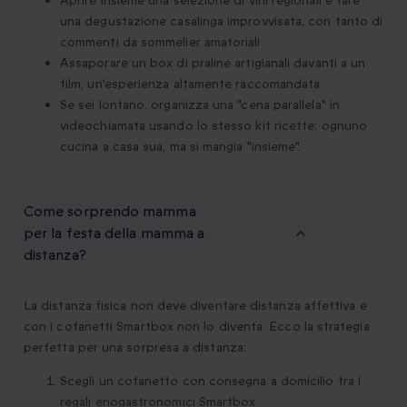
Aprire insieme una selezione di vini regionali e fare
una degustazione casalinga improvvisata, con tanto di
commenti da sommelier amatoriali
Assaporare un box di praline artigianali davanti a un
film, un'esperienza altamente raccomandata
Se sei lontano, organizza una "cena parallela" in
videochiamata usando lo stesso kit ricette: ognuno
cucina a casa sua, ma si mangia "insieme".
Come sorprendo mamma
per la festa della mamma a
distanza?
La distanza fisica non deve diventare distanza affettiva e
con i cofanetti Smartbox non lo diventa. Ecco la strategia
perfetta per una sorpresa a distanza:
Scegli un cofanetto con consegna a domicilio tra i
regali enogastronomici Smartbox