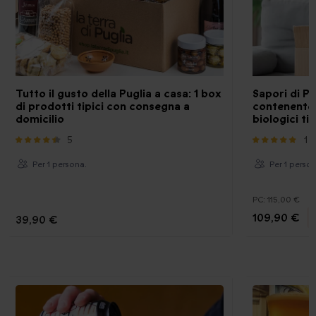
Tutto il gusto della Puglia a casa: 1 box
Sapori di Pu
di prodotti tipici con consegna a
contenente 
domicilio
biologici tip
5
1
Per 1 persona.
Per 1 perso
PC:
115,00 €
109,90 €
39,90 €