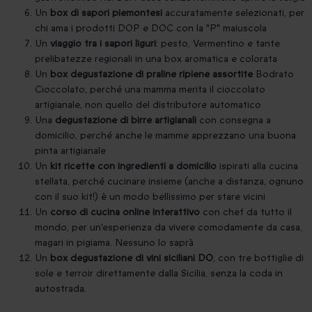
Un
box di sapori piemontesi
accuratamente selezionati, per
chi ama i prodotti DOP e DOC con la "P" maiuscola
Un
viaggio tra i sapori liguri
: pesto, Vermentino e tante
prelibatezze regionali in una box aromatica e colorata
Un
box degustazione di praline ripiene assortite
Bodrato
Cioccolato, perché una mamma merita il cioccolato
artigianale, non quello del distributore automatico
Una
degustazione di birre artigianali
con consegna a
domicilio, perché anche le mamme apprezzano una buona
pinta artigianale
Un
kit ricette con ingredienti a domicilio
ispirati alla cucina
stellata, perché cucinare insieme (anche a distanza, ognuno
con il suo kit!) è un modo bellissimo per stare vicini
Un
corso di cucina online interattivo
con chef da tutto il
mondo, per un'esperienza da vivere comodamente da casa,
magari in pigiama. Nessuno lo saprà
Un
box degustazione di vini siciliani DO
, con tre bottiglie di
sole e terroir direttamente dalla Sicilia, senza la coda in
autostrada.