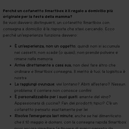
Perché un cofanetto Smartbox è il regalo a domicilio più
originale per la festa della mamma?
Se vuoi davvero distinguerti, un cofanetto Smartbox con
consegna a domicilio è la risposta che stavi cercando. Ecco
perché un'esperienza funziona davvero:
È un'esperienza, non un oggetto
, quindi non si accumula
nei cassetti, non scade (o quasi), non prende polvere e
rimane nella memoria
Arriva direttamente a casa sua,
non devi fare altro che
ordinare e Smartbox consegna. Il merito è tuo, la logistica è
nostra
La raggiungi ovunque
: vivi lontano? Abiti all'estero? Nessun
problema: il corriere non conosce confini
È personalizzabile per i suoi gusti
: amante del vino?
Appassionata di cucina? Fan dei prodotti tipici? C'è un
cofanetto pensato esattamente per lei
Risolve l'emergenza last minute
, anche se hai dimenticato
che il 10 maggio è domani, con la consegna rapida Smartbox
puoi ancora rimediare (e fingere di averci pensato da