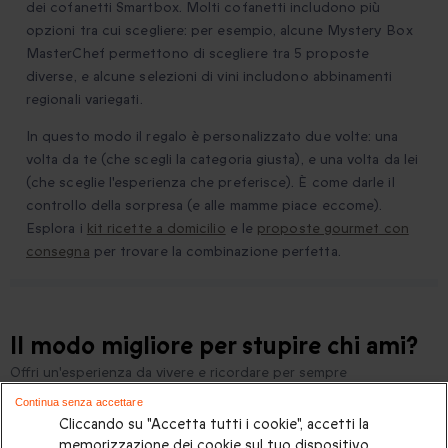
dei cofanetti Smartbox. Molti cofanetti includono più
opzioni tra cui scegliere: per esempio, alcune Mystery Box
MasterChef permettono di scegliere tra 5 proposte
diverse, e alcune selezioni di vini includono abbinamenti
regionali variegati.
In questo modo il regalo è personalizzato due volte: una
volta da te (che scegli la categoria giusta), e una volta da lei
(che sceglie l'esperienza che preferisce). È come darle il
controllo della sorpresa (e alle mamme piace eccome).
Esplora i
kit ricette a domicilio
e le
proposte gourmet con
consegna
per trovare la combinazione perfetta.
Il modo migliore per stupire chi ami?
Offri un'esperienza da vivere e ricordare per sempre
Continua senza accettare
Cliccando su "Accetta tutti i cookie", accetti la
Idee regalo per una casalinga
memorizzazione dei cookie sul tuo dispositivo