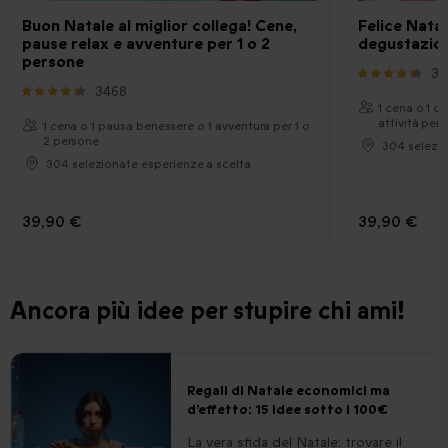
Buon Natale al miglior collega! Cene,
Felice Natal
pause relax e avventure per 1 o 2
degustazioni
persone
34
3468
1 cena o 1 d
attività per 
1 cena o 1 pausa benessere o 1 avventura per 1 o
2 persone
304 selezio
304 selezionate esperienze a scelta
39,90 €
39,90 €
Ancora più idee per stupire chi ami!
Regali di Natale economici ma
d’effetto: 15 idee sotto i 100€
La vera sfida del Natale: trovare il