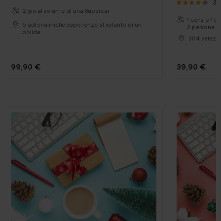
34
2 giri al volante di una Supercar
1 cena o 1 p
6 adrenaliniche esperienze al volante di un
2 persone
bolide
304 selezio
99,90 €
39,90 €