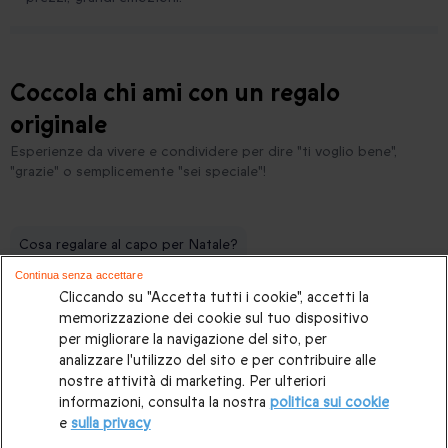
Coccola chi ami con un regalo
originale
Esperienze da vivere e condividere per dire "ti voglio bene",
"grazie" o semplicemente "sei speciale"!
Cosa regalare al capo per Natale?
Continua senza accettare
Idee regalo di Natale per chi non vuole niente
Cliccando su "Accetta tutti i cookie", accetti la
9 idee per Capodanno
memorizzazione dei cookie sul tuo dispositivo
per migliorare la navigazione del sito, per
Come spedire un regalo online a Natale?
analizzare l'utilizzo del sito e per contribuire alle
nostre attività di marketing. Per ulteriori
Cosa regalare per l'anniversario aziendale?
informazioni, consulta la nostra
politica sui cookie
e
sulla privacy
Dove andare ad Halloween in Europa
Idee regalo per una zia