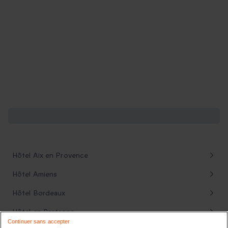
D'autres destinations à découvrir
Hôtel Aix en Provence
Hôtel Amiens
Hôtel Bordeaux
Hôtel en Bretagne
Continuer sans accepter