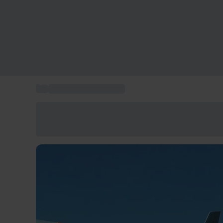
...
Vol ULM & Paramoteur
Économisez -25% aujourd'hui
Utilisez le code GIFT lors du paiement