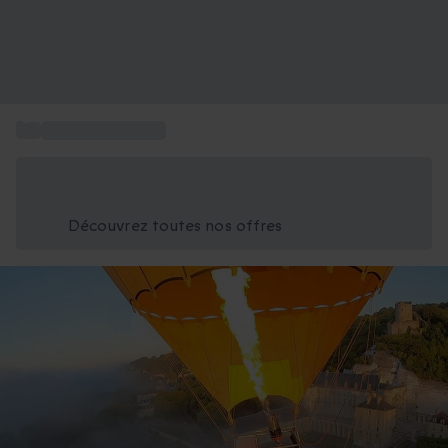
...
Sport et Aventure
Économisez -25% aujourd'hui
Utilisez le code GIFT lors du paiement
Découvrez toutes nos offres