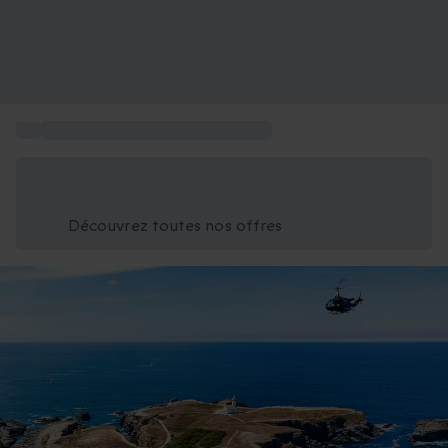
...
Baptême hélicoptère en Bretagne
Économisez -25% aujourd'hui
Utilisez le code GIFT lors du paiement
Découvrez toutes nos offres