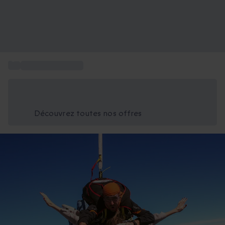
...
Sport et Aventure
Économisez -25% aujourd'hui
Utilisez le code GIFT lors du paiement
Découvrez toutes nos offres