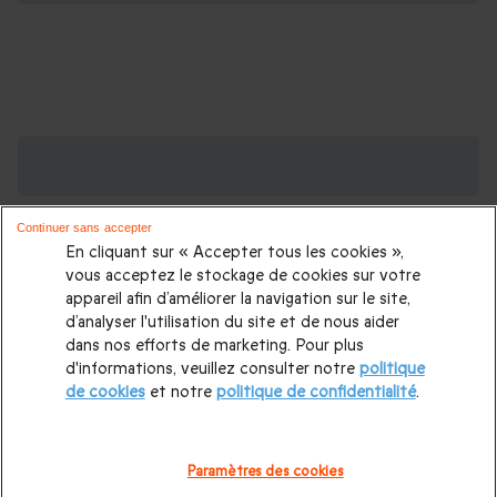
Des Coffrets pour toutes les occasions : les
plus demandés
Continuer sans accepter
Cadeau anniversaire femme
|
Cadeau anniversaire homme
|
En cliquant sur « Accepter tous les cookies »,
Coffret cadeau Noël
|
Cadeau Noël femme
|
Cadeau Noël
vous acceptez le stockage de cookies sur votre
appareil afin d’améliorer la navigation sur le site,
homme
|
Idée cadeau Femme
|
Idée cadeau Homme
|
d’analyser l'utilisation du site et de nous aider
Cadeau Couple
|
Cadeaux Fête des Mères
|
Cadeaux Fête
dans nos efforts de marketing. Pour plus
d'informations, veuillez consulter notre
politique
des Pères
|
Cadeaux Saint Valentin
|
Cadeaux Saint Valentin
de cookies
et notre
politique de confidentialité
.
homme
|
Cadeau Saint Valentin femme
Cadeau enfant
|
Cadeau ado
|
Cadeaux de mariage
|
Coffret pour femme
|
Paramètres des cookies
Coffret pour homme
|
Cadeau anniversaire maman
|
Cadeau