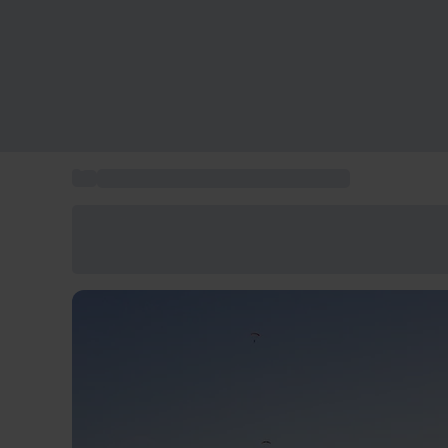
...
Sauts en parachute pour 2 personnes
Économisez -25% aujourd'hui
Utilisez le code GIFT lors du paiement