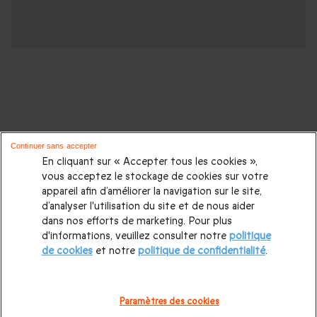
D'autres activités pour les amateurs
Continuer sans accepter
d'adrénaline :
En cliquant sur « Accepter tous les cookies »,
vous acceptez le stockage de cookies sur votre
appareil afin d’améliorer la navigation sur le site,
Saut en parachute
|
Saut en parapente
|
Vol en
d’analyser l'utilisation du site et de nous aider
montgolfière
|
Vol en ULM
|
Vol en hélicoptère
|
Saut à
dans nos efforts de marketing. Pour plus
d'informations, veuillez consulter notre
politique
l'élastique
|
Simulateur de chute libre
|
Vol en avion de
de cookies
et notre
politique de confidentialité
.
chasse
|
Week end montgolfière
|
Coffret box montgolfière
|
Baptême Montgolfière
|
Vol montgolfière Châteaux de la
Paramètres des cookies
Loire
|
Vol montgolfière Auvergne
|
Vol montgolfière