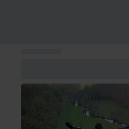
...
Saut à l'élastique
Économisez -25% aujourd'hui
Utilisez le code GIFT lors du paiement