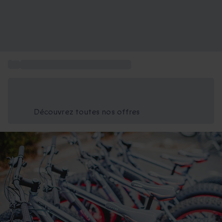
...
Box activités Centre-Val de Loire
Économisez -25% aujourd'hui
Utilisez le code GIFT lors du paiement
Découvrez toutes nos offres