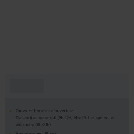
Ce que je dois
savoir ?
Dates et horaires d'ouverture :
Du lundi au vendredi (9h-12h, 14h-21h) et samedi et
dimanche (9h-21h).
Âge minimum : 15 ans