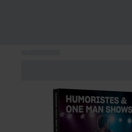
...
Billet Spectacle
Économisez -25% aujourd'hui
Utilisez le code GIFT lors du paiement