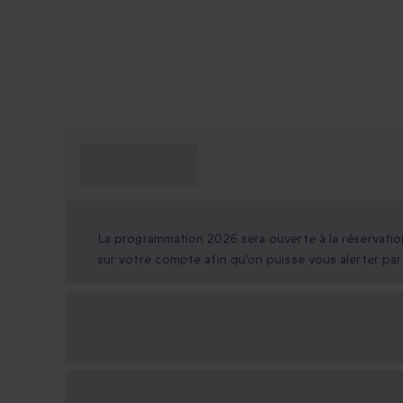
Ce que je dois
savoir ?
La programmation 2026 sera ouverte à la réservatio
sur votre compte afin qu'on puisse vous alerter par 
Options cadeau
disponibles