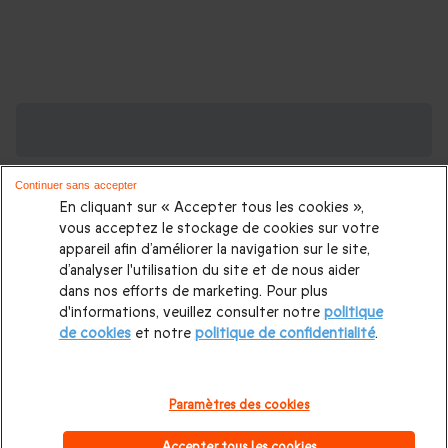
Des Coffrets pour toutes les occasions : les
plus demandés
Continuer sans accepter
Cadeau anniversaire femme
|
Cadeau anniversaire homme
|
En cliquant sur « Accepter tous les cookies »,
Coffret cadeau Noël
|
Cadeau Noël femme
|
Cadeau Noël
vous acceptez le stockage de cookies sur votre
appareil afin d’améliorer la navigation sur le site,
homme
|
Idée cadeau Femme
|
Idée cadeau Homme
|
d’analyser l'utilisation du site et de nous aider
Cadeau Couple
|
Cadeaux Fête des Mères
|
Cadeaux Fête
dans nos efforts de marketing. Pour plus
d'informations, veuillez consulter notre
politique
des Pères
|
Cadeaux Saint Valentin
|
Cadeaux Saint Valentin
de cookies
et notre
politique de confidentialité
.
homme
|
Cadeau Saint Valentin femme
Cadeau enfant
|
Cadeau ado
|
Cadeaux de mariage
|
Coffret pour femme
|
Paramètres des cookies
Coffret pour homme
|
Cadeau anniversaire maman
|
Cadeau
Accepter tous les cookies