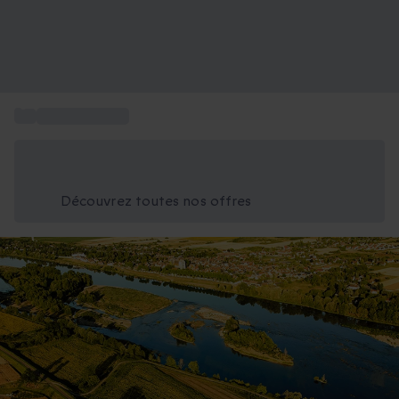
...
Box vol en ULM
Économisez -25% aujourd'hui
Utilisez le code GIFT lors du paiement
Découvrez toutes nos offres