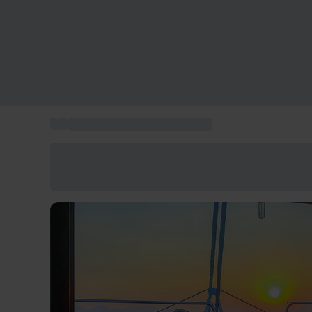
...
Coffret activités à La Rochelle
Économisez -25% aujourd'hui
Utilisez le code GIFT lors du paiement