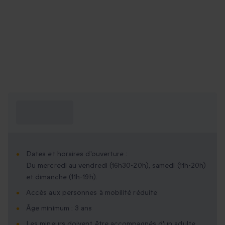
Ce que je dois
savoir ?
Dates et horaires d'ouverture :
Du mercredi au vendredi (16h30-20h), samedi (11h-20h)
et dimanche (11h-19h).
Accès aux personnes à mobilité réduite
Âge minimum : 3 ans
Les mineurs doivent être accompagnés d'un adulte