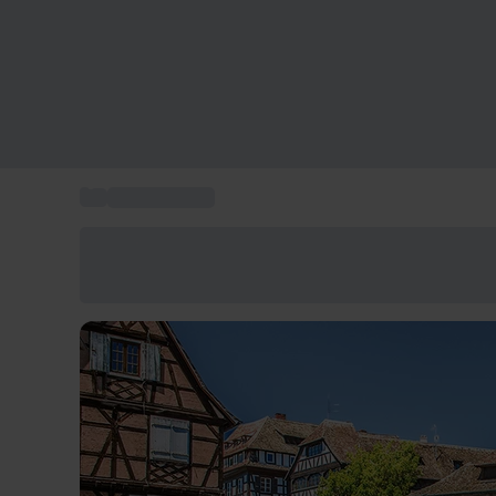
...
Idées cadeaux
Économisez -25% aujourd'hui
Utilisez le code GIFT lors du paiement